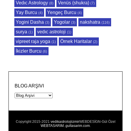
Vedıc Astrology
Venüs (shukra)
(8)
(7)
Yay Burcu
Yengeç Burcu
(4)
(4)
Yogini Dasha
Yogolar
nakshatra
(3)
(3)
(116)
surya
vedıc astroloji
(1)
(1)
vipreet raja yoga
Örnek Haritalar
(1)
(2)
İkizler Burcu
(6)
BLOG ARŞIVI
Copyright 2015-2021
vedikastrolojiizmir
WEBDESİGN-Gül Özel
WEBTASARIM..gultasarim.com
.