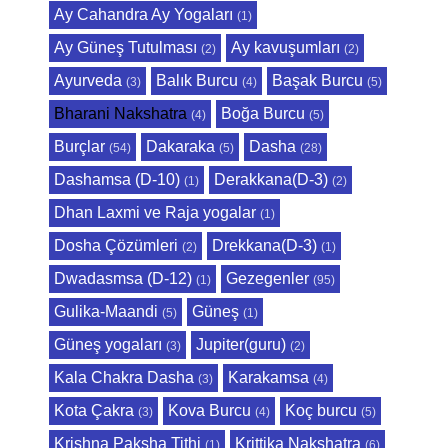
Ay Cahandra Ay Yogaları
(1)
Ay Güneş Tutulması
Ay kavuşumları
(2)
(2)
Ayurveda
Balık Burcu
Başak Burcu
(3)
(4)
(5)
Bharani Nakshatra
Boğa Burcu
(4)
(5)
Burçlar
Dakaraka
Dasha
(54)
(5)
(28)
Dashamsa (D-10)
Derakkana(D-3)
(1)
(2)
Dhan Laxmi ve Raja yogalar
(1)
Dosha Çözümleri
Drekkana(D-3)
(2)
(1)
Dwadasmsa (D-12)
Gezegenler
(1)
(95)
Gulika-Maandi
Güneş
(5)
(1)
Güneş yogaları
Jupiter(guru)
(3)
(2)
Kala Chakra Dasha
Karakamsa
(3)
(4)
Kota Çakra
Kova Burcu
Koç burcu
(3)
(4)
(5)
Krishna Paksha Tithi
Krittika Nakshatra
(1)
(6)