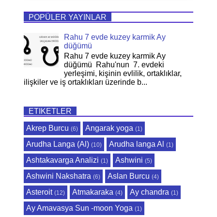
POPÜLER YAYINLAR
Rahu 7 evde kuzey karmik Ay
düğümü
Rahu 7 evde kuzey karmik Ay
düğümü Rahu'nun 7. evdeki
yerleşimi, kişinin evlilik, ortaklıklar,
ilişkiler ve iş ortaklıkları üzerinde b...
ETIKETLER
Akrep Burcu
Angarak yoga
(6)
(1)
Arudha Langa (Al)
Arudha langa Al
(10)
(1)
Ashtakavarga Analizi
Ashwini
(1)
(5)
Ashwini Nakshatra
Aslan Burcu
(6)
(4)
Asteroit
Atmakaraka
Ay chandra
(12)
(4)
(1)
Ay Amavasya Sun -moon Yoga
(1)