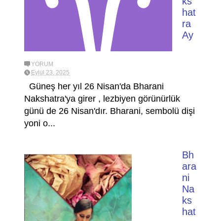
ks
hat
ra
Ay
YORUM
Eylül 23, 2025
Güneş her yıl 26 Nisan'da Bharani
Nakshatra'ya girer , lezbiyen görünürlük
günü de 26 Nisan'dır. Bharani, sembolü dişi
yoni o...
Bh
ara
ni
Na
ks
hat