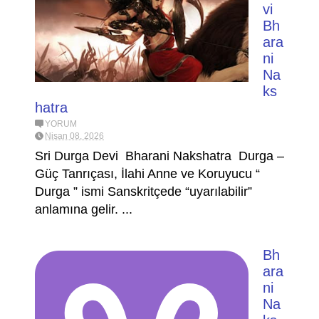
vi
Bh
ara
ni
Na
ks
hatra
YORUM
Nisan 08, 2026
Sri Durga Devi Bharani Nakshatra Durga –
Güç Tanrıçası, İlahi Anne ve Koruyucu “
Durga ” ismi Sanskritçede “uyarılabilir”
anlamına gelir. ...
Bh
ara
ni
Na