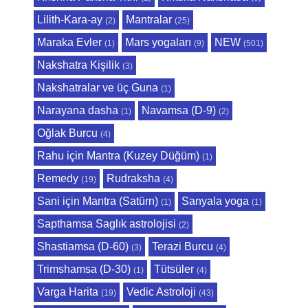
Lilith-Kara-ay
Mantralar
(2)
(25)
Maraka Evler
Mars yogaları
NEW
(1)
(9)
(501)
Nakshatra Kişilik
(3)
Nakshatralar ve üç Guna
(1)
Narayana dasha
Navamsa (D-9)
(1)
(2)
Oğlak Burcu
(4)
Rahu için Mantra (Kuzey Düğüm)
(1)
Remedy
Rudraksha
(19)
(4)
Sani için Mantra (Satürn)
Sanyala yoga
(1)
(1)
Sapthamsa Saglık astrolojisi
(2)
Shastiamsa (D-60)
Terazi Burcu
(3)
(4)
Trimshamsa (D-30)
Tütsüler
(1)
(4)
Varga Harita
Vedic Astroloji
(19)
(43)