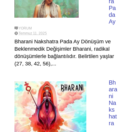
ra
Pa
da
Ay
YORUM
Temmuz 11, 2025
Bharani Nakshatra Pada Ay Dönüşüm ve
Beklenmedik Değişimler Bharani, radikal
dönüşümlerle bağlantılıdır. Belirtilen yaşlar
(27, 38, 42, 56),...
Bh
ara
ni
Na
ks
hat
ra