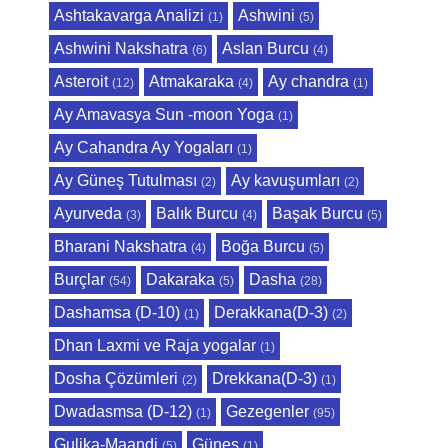
Ashtakavarga Analizi
Ashwini
(1)
(5)
Ashwini Nakshatra
Aslan Burcu
(6)
(4)
Asteroit
Atmakaraka
Ay chandra
(12)
(4)
(1)
Ay Amavasya Sun -moon Yoga
(1)
Ay Cahandra Ay Yogaları
(1)
Ay Güneş Tutulması
Ay kavuşumları
(2)
(2)
Ayurveda
Balık Burcu
Başak Burcu
(3)
(4)
(5)
Bharani Nakshatra
Boğa Burcu
(4)
(5)
Burçlar
Dakaraka
Dasha
(54)
(5)
(28)
Dashamsa (D-10)
Derakkana(D-3)
(1)
(2)
Dhan Laxmi ve Raja yogalar
(1)
Dosha Çözümleri
Drekkana(D-3)
(2)
(1)
Dwadasmsa (D-12)
Gezegenler
(1)
(95)
Gulika-Maandi
Güneş
(5)
(1)