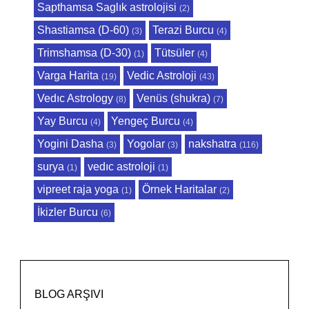
Sapthamsa Saglık astrolojisi
(2)
Shastiamsa (D-60)
Terazi Burcu
(3)
(4)
Trimshamsa (D-30)
Tütsüler
(1)
(4)
Varga Harita
Vedic Astroloji
(19)
(43)
Vedıc Astrology
Venüs (shukra)
(8)
(7)
Yay Burcu
Yengeç Burcu
(4)
(4)
Yogini Dasha
Yogolar
nakshatra
(3)
(3)
(116)
surya
vedıc astroloji
(1)
(1)
vipreet raja yoga
Örnek Haritalar
(1)
(2)
İkizler Burcu
(6)
BLOG ARŞIVI