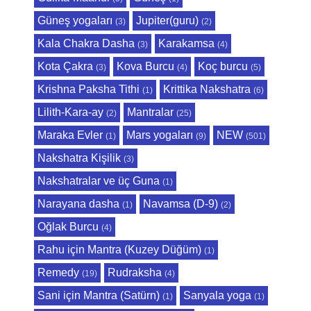
Güneş yogaları
Jupiter(guru)
(3)
(2)
Kala Chakra Dasha
Karakamsa
(3)
(4)
Kota Çakra
Kova Burcu
Koç burcu
(3)
(4)
(5)
Krishna Paksha Tithi
Krittika Nakshatra
(1)
(6)
Lilith-Kara-ay
Mantralar
(2)
(25)
Maraka Evler
Mars yogaları
NEW
(1)
(9)
(501)
Nakshatra Kişilik
(3)
Nakshatralar ve üç Guna
(1)
Narayana dasha
Navamsa (D-9)
(1)
(2)
Oğlak Burcu
(4)
Rahu için Mantra (Kuzey Düğüm)
(1)
Remedy
Rudraksha
(19)
(4)
Sani için Mantra (Satürn)
Sanyala yoga
(1)
(1)