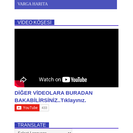
VARGA HARITA
VİDEO KÖŞESİ
DİĞER VİDEOLARA BURADAN
BAKABİLİRSİNİZ..Tıklayınız.
TRANSLATE