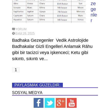
ze
ge
nle
r
YORUM
Eylül 26, 2025
Badhaka Gezegenler Vedik Astrolojide
Badhakalar Gizli Engelleri Anlamak Rāhu
gibi bir tacizci veya işkenceci; Ketu gibi
sıkıntı, sıkıntı ve...
1
PAYLASMAK GÜZELDIR.
SOSYAL MEDYA