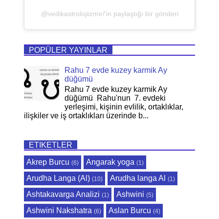
@vedikastrolojiizmir/'in paylaştığı bir gönderi
POPÜLER YAYINLAR
Rahu 7 evde kuzey karmik Ay
düğümü
Rahu 7 evde kuzey karmik Ay
düğümü Rahu'nun 7. evdeki
yerleşimi, kişinin evlilik, ortaklıklar,
ilişkiler ve iş ortaklıkları üzerinde b...
ETIKETLER
Akrep Burcu
Angarak yoga
(6)
(1)
Arudha Langa (Al)
Arudha langa Al
(10)
(1)
Ashtakavarga Analizi
Ashwini
(1)
(5)
Ashwini Nakshatra
Aslan Burcu
(6)
(4)