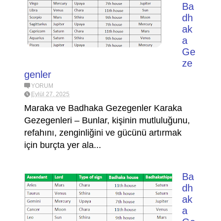
Ba
dh
ak
a
Ge
ze
genler
YORUM
Eylül 27, 2025
Maraka ve Badhaka Gezegenler Karaka
Gezegenleri – Bunlar, kişinin mutluluğunu,
refahını, zenginliğini ve gücünü artırmak
için burçta yer ala...
Ba
dh
ak
a