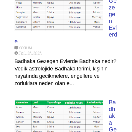
Ge
ze
ge
n
Evl
erd
e
YORUM
Eylül 26, 2025
Badhaka Gezegen Evlerde Badhaka nedir?
Vedik astrolojide Badhaka terimi, kişinin
hayatında gecikmelere, engellere ve
zorluklara neden olan e...
Ba
dh
ak
a
Ge