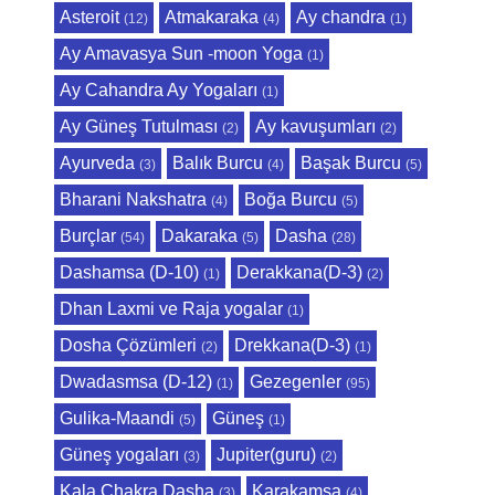
Asteroit
Atmakaraka
Ay chandra
(12)
(4)
(1)
Ay Amavasya Sun -moon Yoga
(1)
Ay Cahandra Ay Yogaları
(1)
Ay Güneş Tutulması
Ay kavuşumları
(2)
(2)
Ayurveda
Balık Burcu
Başak Burcu
(3)
(4)
(5)
Bharani Nakshatra
Boğa Burcu
(4)
(5)
Burçlar
Dakaraka
Dasha
(54)
(5)
(28)
Dashamsa (D-10)
Derakkana(D-3)
(1)
(2)
Dhan Laxmi ve Raja yogalar
(1)
Dosha Çözümleri
Drekkana(D-3)
(2)
(1)
Dwadasmsa (D-12)
Gezegenler
(1)
(95)
Gulika-Maandi
Güneş
(5)
(1)
Güneş yogaları
Jupiter(guru)
(3)
(2)
Kala Chakra Dasha
Karakamsa
(3)
(4)