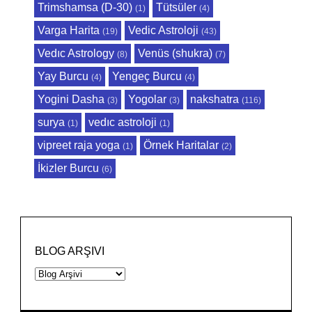
Trimshamsa (D-30)
Tütsüler
(1)
(4)
Varga Harita
Vedic Astroloji
(19)
(43)
Vedıc Astrology
Venüs (shukra)
(8)
(7)
Yay Burcu
Yengeç Burcu
(4)
(4)
Yogini Dasha
Yogolar
nakshatra
(3)
(3)
(116)
surya
vedıc astroloji
(1)
(1)
vipreet raja yoga
Örnek Haritalar
(1)
(2)
İkizler Burcu
(6)
BLOG ARŞIVI