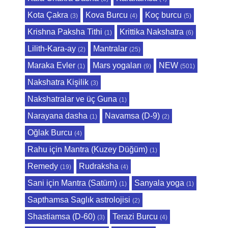
Kota Çakra
Kova Burcu
Koç burcu
(3)
(4)
(5)
Krishna Paksha Tithi
Krittika Nakshatra
(1)
(6)
Lilith-Kara-ay
Mantralar
(2)
(25)
Maraka Evler
Mars yogaları
NEW
(1)
(9)
(501)
Nakshatra Kişilik
(3)
Nakshatralar ve üç Guna
(1)
Narayana dasha
Navamsa (D-9)
(1)
(2)
Oğlak Burcu
(4)
Rahu için Mantra (Kuzey Düğüm)
(1)
Remedy
Rudraksha
(19)
(4)
Sani için Mantra (Satürn)
Sanyala yoga
(1)
(1)
Sapthamsa Saglık astrolojisi
(2)
Shastiamsa (D-60)
Terazi Burcu
(3)
(4)