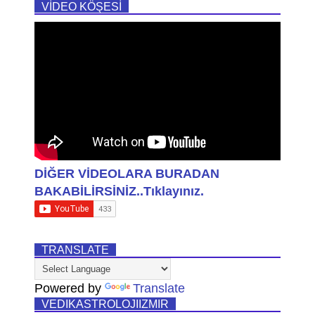
VİDEO KÖŞESİ
DİĞER VİDEOLARA BURADAN
BAKABİLİRSİNİZ..Tıklayınız.
TRANSLATE
Powered by
Translate
VEDIKASTROLOJIIZMIR