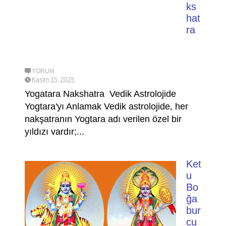
ks
hat
ra
YORUM
Kasım 15, 2025
Yogatara Nakshatra Vedik Astrolojide
Yogtara'yı Anlamak Vedik astrolojide, her
nakşatranın Yogtara adı verilen özel bir
yıldızı vardır;...
Ket
u
Bo
ğa
bur
cu