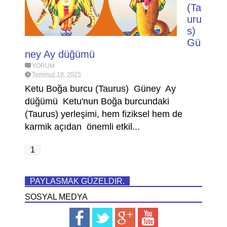
(Ta
uru
s)
Gü
ney Ay düğümü
YORUM
Temmuz 19, 2025
Ketu Boğa burcu (Taurus) Güney Ay
düğümü Ketu'nun Boğa burcundaki
(Taurus) yerleşimi, hem fiziksel hem de
karmik açıdan önemli etkil...
1
PAYLASMAK GÜZELDIR.
SOSYAL MEDYA