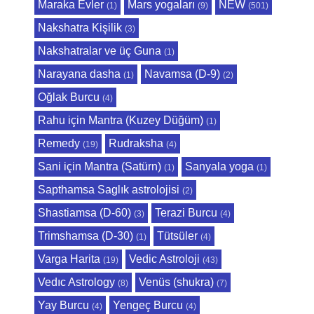
Maraka Evler
Mars yogaları
NEW
(1)
(9)
(501)
Nakshatra Kişilik
(3)
Nakshatralar ve üç Guna
(1)
Narayana dasha
Navamsa (D-9)
(1)
(2)
Oğlak Burcu
(4)
Rahu için Mantra (Kuzey Düğüm)
(1)
Remedy
Rudraksha
(19)
(4)
Sani için Mantra (Satürn)
Sanyala yoga
(1)
(1)
Sapthamsa Saglık astrolojisi
(2)
Shastiamsa (D-60)
Terazi Burcu
(3)
(4)
Trimshamsa (D-30)
Tütsüler
(1)
(4)
Varga Harita
Vedic Astroloji
(19)
(43)
Vedıc Astrology
Venüs (shukra)
(8)
(7)
Yay Burcu
Yengeç Burcu
(4)
(4)