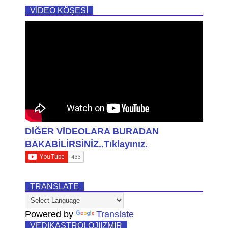
VİDEO KÖŞESİ
DİĞER VİDEOLARA BURADAN
BAKABİLİRSİNİZ..Tıklayınız.
TRANSLATE
Powered by
Translate
VEDIKASTROLOJIIZMIR