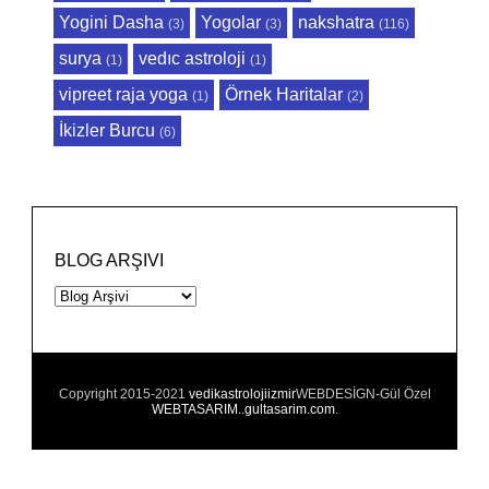
Yogini Dasha
Yogolar
nakshatra
(3)
(3)
(116)
surya
vedıc astroloji
(1)
(1)
vipreet raja yoga
Örnek Haritalar
(1)
(2)
İkizler Burcu
(6)
BLOG ARŞIVI
Copyright 2015-2021
vedikastrolojiizmir
WEBDESİGN-Gül Özel
WEBTASARIM..gultasarim.com
.