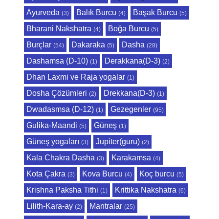
Ayurveda
Balık Burcu
Başak Burcu
(3)
(4)
(5)
Bharani Nakshatra
Boğa Burcu
(4)
(5)
Burçlar
Dakaraka
Dasha
(54)
(5)
(28)
Dashamsa (D-10)
Derakkana(D-3)
(1)
(2)
Dhan Laxmi ve Raja yogalar
(1)
Dosha Çözümleri
Drekkana(D-3)
(2)
(1)
Dwadasmsa (D-12)
Gezegenler
(1)
(95)
Gulika-Maandi
Güneş
(5)
(1)
Güneş yogaları
Jupiter(guru)
(3)
(2)
Kala Chakra Dasha
Karakamsa
(3)
(4)
Kota Çakra
Kova Burcu
Koç burcu
(3)
(4)
(5)
Krishna Paksha Tithi
Krittika Nakshatra
(1)
(6)
Lilith-Kara-ay
Mantralar
(2)
(25)