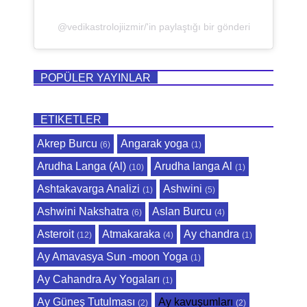
@vedikastrolojiizmir/'in paylaştığı bir gönderi
POPÜLER YAYINLAR
ETIKETLER
Akrep Burcu
Angarak yoga
(6)
(1)
Arudha Langa (Al)
Arudha langa Al
(10)
(1)
Ashtakavarga Analizi
Ashwini
(1)
(5)
Ashwini Nakshatra
Aslan Burcu
(6)
(4)
Asteroit
Atmakaraka
Ay chandra
(12)
(4)
(1)
Ay Amavasya Sun -moon Yoga
(1)
Ay Cahandra Ay Yogaları
(1)
Ay Güneş Tutulması
Ay kavuşumları
(2)
(2)