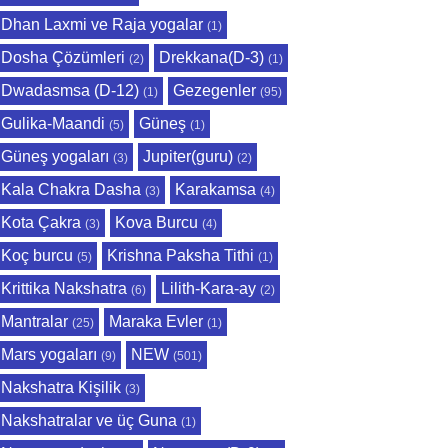
Dhan Laxmi ve Raja yogalar
(1)
Dosha Çözümleri
Drekkana(D-3)
(2)
(1)
Dwadasmsa (D-12)
Gezegenler
(1)
(95)
Gulika-Maandi
Güneş
(5)
(1)
Güneş yogaları
Jupiter(guru)
(3)
(2)
Kala Chakra Dasha
Karakamsa
(3)
(4)
Kota Çakra
Kova Burcu
(3)
(4)
Koç burcu
Krishna Paksha Tithi
(5)
(1)
Krittika Nakshatra
Lilith-Kara-ay
(6)
(2)
Mantralar
Maraka Evler
(25)
(1)
Mars yogaları
NEW
(9)
(501)
Nakshatra Kişilik
(3)
Nakshatralar ve üç Guna
(1)