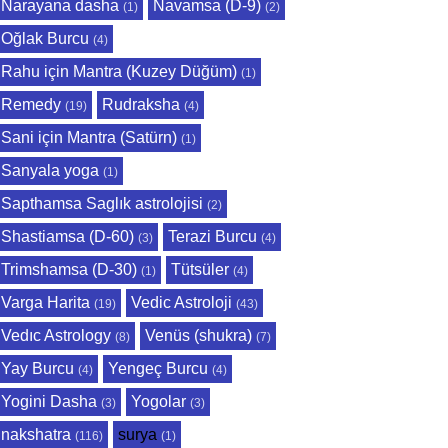
Narayana dasha
Navamsa (D-9)
(1)
(2)
Oğlak Burcu
(4)
Rahu için Mantra (Kuzey Düğüm)
(1)
Remedy
Rudraksha
(19)
(4)
Sani için Mantra (Satürn)
(1)
Sanyala yoga
(1)
Sapthamsa Saglık astrolojisi
(2)
Shastiamsa (D-60)
Terazi Burcu
(3)
(4)
Trimshamsa (D-30)
Tütsüler
(1)
(4)
Varga Harita
Vedic Astroloji
(19)
(43)
Vedıc Astrology
Venüs (shukra)
(8)
(7)
Yay Burcu
Yengeç Burcu
(4)
(4)
Yogini Dasha
Yogolar
(3)
(3)
nakshatra
surya
(116)
(1)