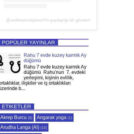
@vedikastrolojiizmir/'in paylaştığı bir gönderi
POPÜLER YAYINLAR
Rahu 7 evde kuzey karmik Ay
düğümü
Rahu 7 evde kuzey karmik Ay
düğümü Rahu'nun 7. evdeki
yerleşimi, kişinin evlilik,
ortaklıklar, ilişkiler ve iş ortaklıkları
üzerinde b...
ETIKETLER
Akrep Burcu
Angarak yoga
(6)
(1)
Arudha Langa (Al)
(10)