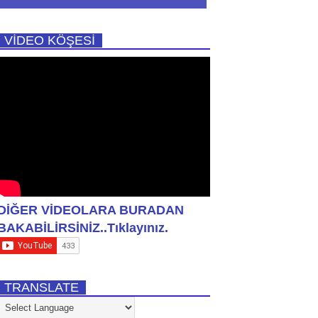
VİDEO KÖŞESİ
DİĞER VİDEOLARA BURADAN
BAKABİLİRSİNİZ..Tıklayınız.
TRANSLATE