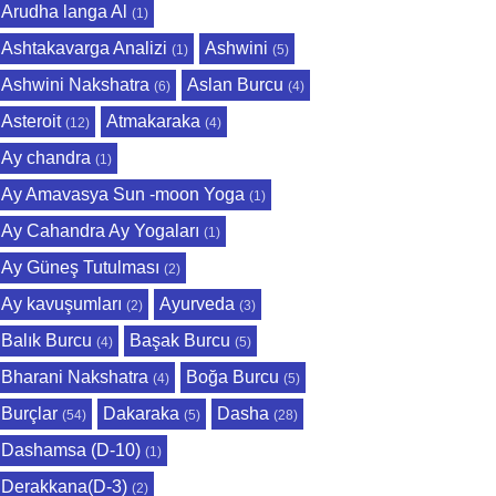
Arudha langa Al
(1)
Ashtakavarga Analizi
Ashwini
(1)
(5)
Ashwini Nakshatra
Aslan Burcu
(6)
(4)
Asteroit
Atmakaraka
(12)
(4)
Ay chandra
(1)
Ay Amavasya Sun -moon Yoga
(1)
Ay Cahandra Ay Yogaları
(1)
Ay Güneş Tutulması
(2)
Ay kavuşumları
Ayurveda
(2)
(3)
Balık Burcu
Başak Burcu
(4)
(5)
Bharani Nakshatra
Boğa Burcu
(4)
(5)
Burçlar
Dakaraka
Dasha
(54)
(5)
(28)
Dashamsa (D-10)
(1)
Derakkana(D-3)
(2)