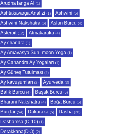
Arudha langa Al
(1)
Ashtakavarga Analizi
Ashwini
(1)
(5)
Ashwini Nakshatra
Aslan Burcu
(6)
(4)
Asteroit
Atmakaraka
(12)
(4)
Ay chandra
(1)
Ay Amavasya Sun -moon Yoga
(1)
Ay Cahandra Ay Yogaları
(1)
Ay Güneş Tutulması
(2)
Ay kavuşumları
Ayurveda
(2)
(3)
Balık Burcu
Başak Burcu
(4)
(5)
Bharani Nakshatra
Boğa Burcu
(4)
(5)
Burçlar
Dakaraka
Dasha
(54)
(5)
(28)
Dashamsa (D-10)
(1)
Derakkana(D-3)
(2)