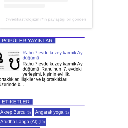
@vedikastrolojiizmir/'in paylaştığı bir gönderi
POPÜLER YAYINLAR
Rahu 7 evde kuzey karmik Ay
düğümü
Rahu 7 evde kuzey karmik Ay
düğümü Rahu'nun 7. evdeki
yerleşimi, kişinin evlilik,
ortaklıklar, ilişkiler ve iş ortaklıkları
üzerinde b...
ETIKETLER
Akrep Burcu
Angarak yoga
(6)
(1)
Arudha Langa (Al)
(10)