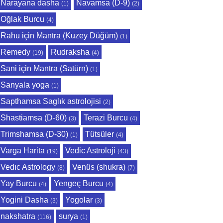
Narayana dasha
Navamsa (D-9)
(1)
(2)
Oğlak Burcu
(4)
Rahu için Mantra (Kuzey Düğüm)
(1)
Remedy
Rudraksha
(19)
(4)
Sani için Mantra (Satürn)
(1)
Sanyala yoga
(1)
Sapthamsa Saglık astrolojisi
(2)
Shastiamsa (D-60)
Terazi Burcu
(3)
(4)
Trimshamsa (D-30)
Tütsüler
(1)
(4)
Varga Harita
Vedic Astroloji
(19)
(43)
Vedıc Astrology
Venüs (shukra)
(8)
(7)
Yay Burcu
Yengeç Burcu
(4)
(4)
Yogini Dasha
Yogolar
(3)
(3)
nakshatra
surya
(116)
(1)