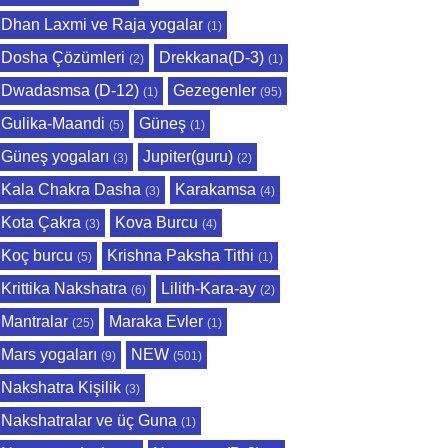
Dhan Laxmi ve Raja yogalar
(1)
Dosha Çözümleri
Drekkana(D-3)
(2)
(1)
Dwadasmsa (D-12)
Gezegenler
(1)
(95)
Gulika-Maandi
Güneş
(5)
(1)
Güneş yogaları
Jupiter(guru)
(3)
(2)
Kala Chakra Dasha
Karakamsa
(3)
(4)
Kota Çakra
Kova Burcu
(3)
(4)
Koç burcu
Krishna Paksha Tithi
(5)
(1)
Krittika Nakshatra
Lilith-Kara-ay
(6)
(2)
Mantralar
Maraka Evler
(25)
(1)
Mars yogaları
NEW
(9)
(501)
Nakshatra Kişilik
(3)
Nakshatralar ve üç Guna
(1)