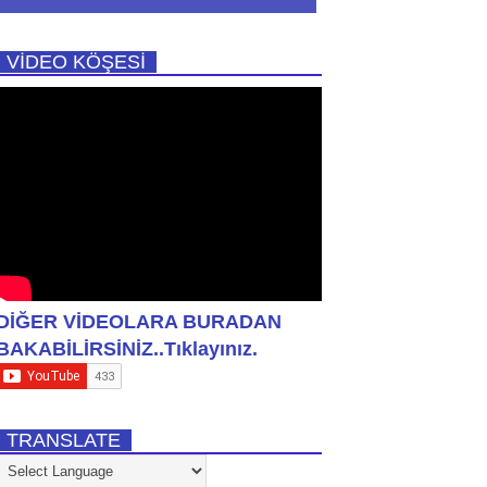
VİDEO KÖŞESİ
DİĞER VİDEOLARA BURADAN
BAKABİLİRSİNİZ..Tıklayınız.
TRANSLATE