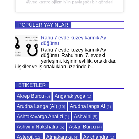
@vedikastrolojiizmir/'in paylaştığı bir gönderi
POPÜLER YAYINLAR
Rahu 7 evde kuzey karmik Ay
düğümü
Rahu 7 evde kuzey karmik Ay
düğümü Rahu'nun 7. evdeki
yerleşimi, kişinin evlilik, ortaklıklar,
ilişkiler ve iş ortaklıkları üzerinde b...
ETIKETLER
Akrep Burcu
Angarak yoga
(6)
(1)
Arudha Langa (Al)
Arudha langa Al
(10)
(1)
Ashtakavarga Analizi
Ashwini
(1)
(5)
Ashwini Nakshatra
Aslan Burcu
(6)
(4)
Asteroit
Atmakaraka
Ay chandra
(12)
(4)
(1)