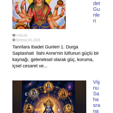
det
Gu
nle
ri
YORUM
Temmuz 04, 2026
Tanrilara Ibadet Gunleri 1. Durga
Saptashati İlahi Anne'nin lütfunun güçlü bir
kaynağı, geleneksel olarak güç, koruma,
içsel cesaret ve...
Viş
nu
Sa
ha
sra
na