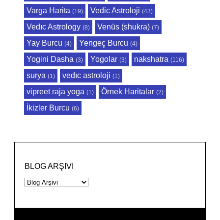
Varga Harita
Vedic Astroloji
(19)
(43)
Vedıc Astrology
Venüs (shukra)
(8)
(7)
Yay Burcu
Yengeç Burcu
(4)
(4)
Yogini Dasha
Yogolar
nakshatra
(3)
(3)
(116)
surya
vedıc astroloji
(1)
(1)
vipreet raja yoga
Örnek Haritalar
(1)
(2)
İkizler Burcu
(6)
BLOG ARŞIVI