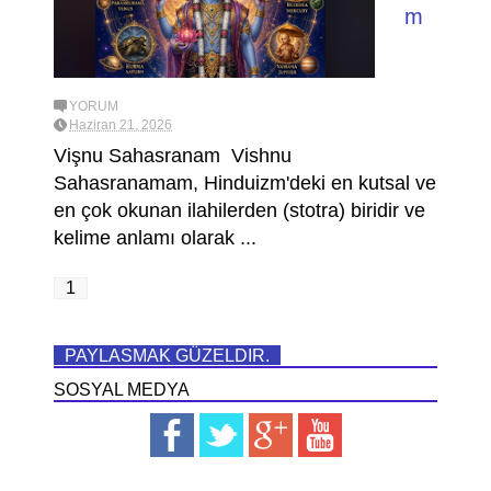
m
YORUM
Haziran 21, 2026
Vişnu Sahasranam Vishnu
Sahasranamam, Hinduizm'deki en kutsal ve
en çok okunan ilahilerden (stotra) biridir ve
kelime anlamı olarak ...
1
PAYLASMAK GÜZELDIR.
SOSYAL MEDYA