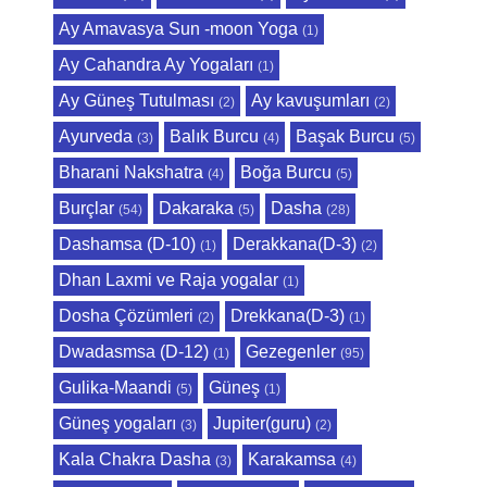
Ay Amavasya Sun -moon Yoga
(1)
Ay Cahandra Ay Yogaları
(1)
Ay Güneş Tutulması
Ay kavuşumları
(2)
(2)
Ayurveda
Balık Burcu
Başak Burcu
(3)
(4)
(5)
Bharani Nakshatra
Boğa Burcu
(4)
(5)
Burçlar
Dakaraka
Dasha
(54)
(5)
(28)
Dashamsa (D-10)
Derakkana(D-3)
(1)
(2)
Dhan Laxmi ve Raja yogalar
(1)
Dosha Çözümleri
Drekkana(D-3)
(2)
(1)
Dwadasmsa (D-12)
Gezegenler
(1)
(95)
Gulika-Maandi
Güneş
(5)
(1)
Güneş yogaları
Jupiter(guru)
(3)
(2)
Kala Chakra Dasha
Karakamsa
(3)
(4)