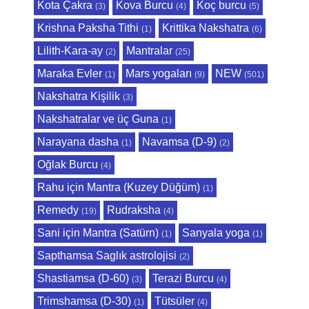
Kota Çakra
Kova Burcu
Koç burcu
(3)
(4)
(5)
Krishna Paksha Tithi
Krittika Nakshatra
(1)
(6)
Lilith-Kara-ay
Mantralar
(2)
(25)
Maraka Evler
Mars yogaları
NEW
(1)
(9)
(501)
Nakshatra Kişilik
(3)
Nakshatralar ve üç Guna
(1)
Narayana dasha
Navamsa (D-9)
(1)
(2)
Oğlak Burcu
(4)
Rahu için Mantra (Kuzey Düğüm)
(1)
Remedy
Rudraksha
(19)
(4)
Sani için Mantra (Satürn)
Sanyala yoga
(1)
(1)
Sapthamsa Saglık astrolojisi
(2)
Shastiamsa (D-60)
Terazi Burcu
(3)
(4)
Trimshamsa (D-30)
Tütsüler
(1)
(4)