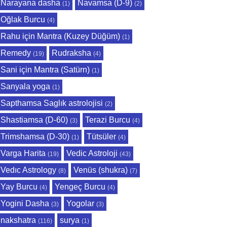
Narayana dasha
Navamsa (D-9)
(1)
(2)
Oğlak Burcu
(4)
Rahu için Mantra (Kuzey Düğüm)
(1)
Remedy
Rudraksha
(19)
(4)
Sani için Mantra (Satürn)
(1)
Sanyala yoga
(1)
Sapthamsa Saglık astrolojisi
(2)
Shastiamsa (D-60)
Terazi Burcu
(3)
(4)
Trimshamsa (D-30)
Tütsüler
(1)
(4)
Varga Harita
Vedic Astroloji
(19)
(43)
Vedıc Astrology
Venüs (shukra)
(8)
(7)
Yay Burcu
Yengeç Burcu
(4)
(4)
Yogini Dasha
Yogolar
(3)
(3)
nakshatra
surya
(116)
(1)