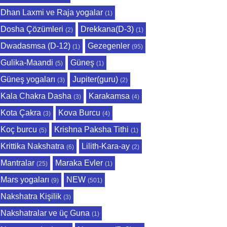
Dhan Laxmi ve Raja yogalar
(1)
Dosha Çözümleri
Drekkana(D-3)
(2)
(1)
Dwadasmsa (D-12)
Gezegenler
(1)
(95)
Gulika-Maandi
Güneş
(5)
(1)
Güneş yogaları
Jupiter(guru)
(3)
(2)
Kala Chakra Dasha
Karakamsa
(3)
(4)
Kota Çakra
Kova Burcu
(3)
(4)
Koç burcu
Krishna Paksha Tithi
(5)
(1)
Krittika Nakshatra
Lilith-Kara-ay
(6)
(2)
Mantralar
Maraka Evler
(25)
(1)
Mars yogaları
NEW
(9)
(501)
Nakshatra Kişilik
(3)
Nakshatralar ve üç Guna
(1)