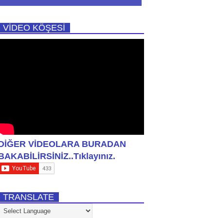
VİDEO KÖŞESİ
DİĞER VİDEOLARA BURADAN
BAKABİLİRSİNİZ..Tıklayınız.
TRANSLATE