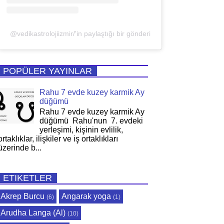
@vedikastrolojiizmir/'in paylaştığı bir gönderi
POPÜLER YAYINLAR
Rahu 7 evde kuzey karmik Ay
düğümü
Rahu 7 evde kuzey karmik Ay
düğümü Rahu'nun 7. evdeki
yerleşimi, kişinin evlilik,
ortaklıklar, ilişkiler ve iş ortaklıkları
üzerinde b...
ETIKETLER
Akrep Burcu
Angarak yoga
(6)
(1)
Arudha Langa (Al)
(10)