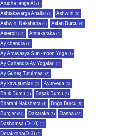
Arudha langa Al
(1)
Ashtakavarga Analizi
Ashwini
(1)
(5)
Ashwini Nakshatra
Aslan Burcu
(6)
(4)
Asteroit
Atmakaraka
(12)
(4)
Ay chandra
(1)
Ay Amavasya Sun -moon Yoga
(1)
Ay Cahandra Ay Yogaları
(1)
Ay Güneş Tutulması
(2)
Ay kavuşumları
Ayurveda
(2)
(3)
Balık Burcu
Başak Burcu
(4)
(5)
Bharani Nakshatra
Boğa Burcu
(4)
(5)
Burçlar
Dakaraka
Dasha
(54)
(5)
(28)
Dashamsa (D-10)
(1)
Derakkana(D-3)
(2)