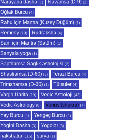
Narayana dasha
Navamsa (D-9)
(1)
(2)
Oğlak Burcu
(4)
Rahu için Mantra (Kuzey Düğüm)
(1)
Remedy
Rudraksha
(19)
(4)
Sani için Mantra (Satürn)
(1)
Sanyala yoga
(1)
Sapthamsa Saglık astrolojisi
(2)
Shastiamsa (D-60)
Terazi Burcu
(3)
(4)
Trimshamsa (D-30)
Tütsüler
(1)
(4)
Varga Harita
Vedic Astroloji
(19)
(43)
Vedıc Astrology
Venüs (shukra)
(8)
(7)
Yay Burcu
Yengeç Burcu
(4)
(4)
Yogini Dasha
Yogolar
(3)
(3)
nakshatra
surya
(116)
(1)