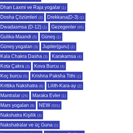
Dhan Laxmi ve Raja yogalar
(1)
Dosha Çözümleri
Drekkana(D-3)
(2)
(1)
Dwadasmsa (D-12)
Gezegenler
(1)
(95)
Gulika-Maandi
Güneş
(5)
(1)
Güneş yogaları
Jupiter(guru)
(3)
(2)
Kala Chakra Dasha
Karakamsa
(3)
(4)
Kota Çakra
Kova Burcu
(3)
(4)
Koç burcu
Krishna Paksha Tithi
(5)
(1)
Krittika Nakshatra
Lilith-Kara-ay
(6)
(2)
Mantralar
Maraka Evler
(25)
(1)
Mars yogaları
NEW
(9)
(501)
Nakshatra Kişilik
(3)
Nakshatralar ve üç Guna
(1)