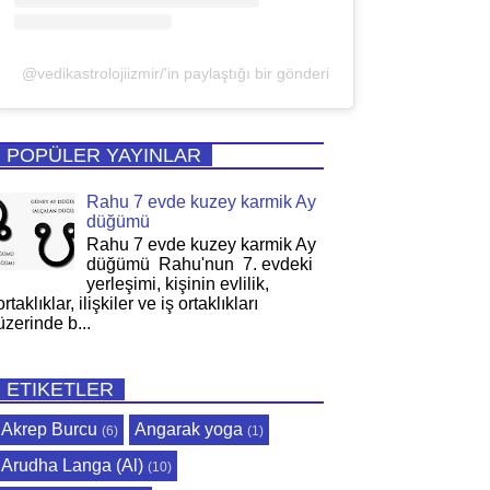
@vedikastrolojiizmir/'in paylaştığı bir gönderi
POPÜLER YAYINLAR
Rahu 7 evde kuzey karmik Ay
düğümü
Rahu 7 evde kuzey karmik Ay
düğümü Rahu'nun 7. evdeki
yerleşimi, kişinin evlilik,
ortaklıklar, ilişkiler ve iş ortaklıkları
üzerinde b...
ETIKETLER
Akrep Burcu
Angarak yoga
(6)
(1)
Arudha Langa (Al)
(10)