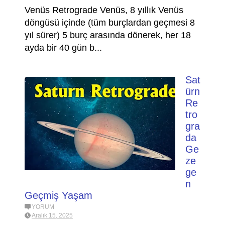
Venüs Retrograde Venüs, 8 yıllık Venüs
döngüsü içinde (tüm burçlardan geçmesi 8
yıl sürer) 5 burç arasında dönerek, her 18
ayda bir 40 gün b...
Sat
ürn
Re
tro
gra
da
Ge
ze
ge
n
Geçmiş Yaşam
YORUM
Aralık 15, 2025