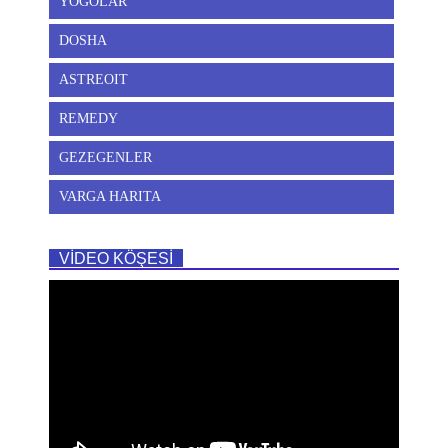
YOGOLAR
DOSHA
ASTREOIT
REMEDY
GEZEGENLER
VARGA HARITA
VİDEO KÖŞESİ