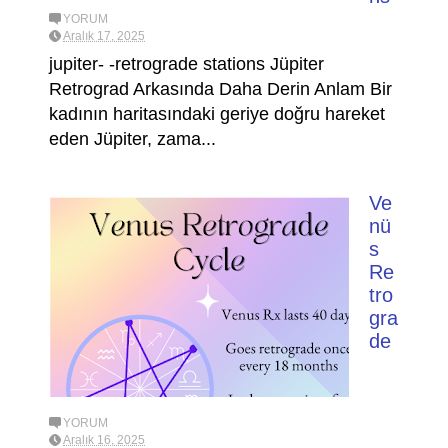
YORUM
Aralık 17, 2025
jupiter- -retrograde stations Jüpiter
Retrograd Arkasında Daha Derin Anlam Bir
kadının haritasındaki geriye doğru hareket
eden Jüpiter, zama...
Ve
nü
s
Re
tro
gra
de
YORUM
Aralık 16, 2025