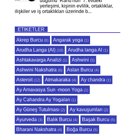
düğümü Rahu'nun 7. evdeki
yerleşimi, kişinin evlilik, ortaklıklar,
ilişkiler ve iş ortaklıkları üzerinde b...
ETIKETLER
Akrep Burcu
Angarak yoga
(6)
(1)
Arudha Langa (Al)
Arudha langa Al
(10)
(1)
Ashtakavarga Analizi
Ashwini
(1)
(5)
Ashwini Nakshatra
Aslan Burcu
(6)
(4)
Asteroit
Atmakaraka
Ay chandra
(12)
(4)
(1)
Ay Amavasya Sun -moon Yoga
(1)
Ay Cahandra Ay Yogaları
(1)
Ay Güneş Tutulması
Ay kavuşumları
(2)
(2)
Ayurveda
Balık Burcu
Başak Burcu
(3)
(4)
(5)
Bharani Nakshatra
Boğa Burcu
(4)
(5)