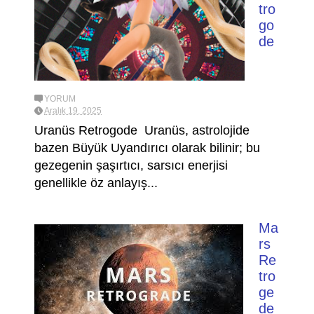
tro
go
de
YORUM
Aralık 19, 2025
Uranüs Retrogode Uranüs, astrolojide
bazen Büyük Uyandırıcı olarak bilinir; bu
gezegenin şaşırtıcı, sarsıcı enerjisi
genellikle öz anlayış...
Ma
rs
Re
tro
ge
de