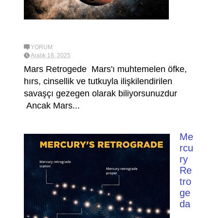
YORUM
Aralık 18, 2025
Mars Retrogede Mars'ı muhtemelen öfke,
hırs, cinsellik ve tutkuyla ilişkilendirilen
savaşçı gezegen olarak biliyorsunuzdur
Ancak Mars...
Me
rcu
ry
Re
tro
ge
da