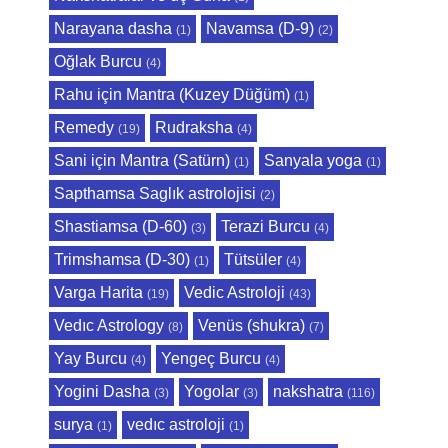
Narayana dasha
Navamsa (D-9)
(1)
(2)
Oğlak Burcu
(4)
Rahu için Mantra (Kuzey Düğüm)
(1)
Remedy
Rudraksha
(19)
(4)
Sani için Mantra (Satürn)
Sanyala yoga
(1)
(1)
Sapthamsa Saglık astrolojisi
(2)
Shastiamsa (D-60)
Terazi Burcu
(3)
(4)
Trimshamsa (D-30)
Tütsüler
(1)
(4)
Varga Harita
Vedic Astroloji
(19)
(43)
Vedıc Astrology
Venüs (shukra)
(8)
(7)
Yay Burcu
Yengeç Burcu
(4)
(4)
Yogini Dasha
Yogolar
nakshatra
(3)
(3)
(116)
surya
vedıc astroloji
(1)
(1)