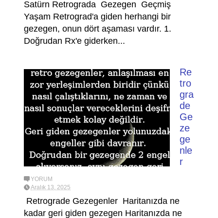
Satürn Retrograda Gezegen Geçmiş
Yaşam Retrograd'a giden herhangi bir
gezegen, onun dört aşaması vardır. 1.
Doğrudan Rx'e giderken...
Re
tro
gra
de
Ge
ze
ge
nle
r
YORUM
Aralık 13, 2025
Retrograde Gezegenler Haritanızda ne
kadar geri giden gezegen Haritanızda ne