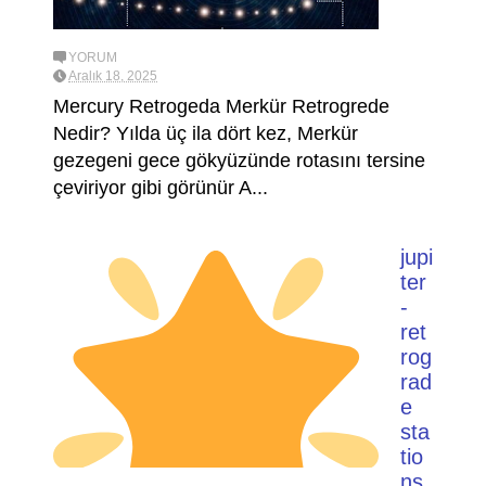
YORUM
Aralık 18, 2025
Mercury Retrogeda Merkür Retrogrede
Nedir? Yılda üç ila dört kez, Merkür
gezegeni gece gökyüzünde rotasını tersine
çeviriyor gibi görünür A...
jupi
ter
-
ret
rog
rad
e
sta
tio
ns