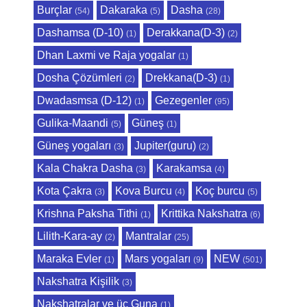
Burçlar
Dakaraka
Dasha
(54)
(5)
(28)
Dashamsa (D-10)
Derakkana(D-3)
(1)
(2)
Dhan Laxmi ve Raja yogalar
(1)
Dosha Çözümleri
Drekkana(D-3)
(2)
(1)
Dwadasmsa (D-12)
Gezegenler
(1)
(95)
Gulika-Maandi
Güneş
(5)
(1)
Güneş yogaları
Jupiter(guru)
(3)
(2)
Kala Chakra Dasha
Karakamsa
(3)
(4)
Kota Çakra
Kova Burcu
Koç burcu
(3)
(4)
(5)
Krishna Paksha Tithi
Krittika Nakshatra
(1)
(6)
Lilith-Kara-ay
Mantralar
(2)
(25)
Maraka Evler
Mars yogaları
NEW
(1)
(9)
(501)
Nakshatra Kişilik
(3)
Nakshatralar ve üç Guna
(1)