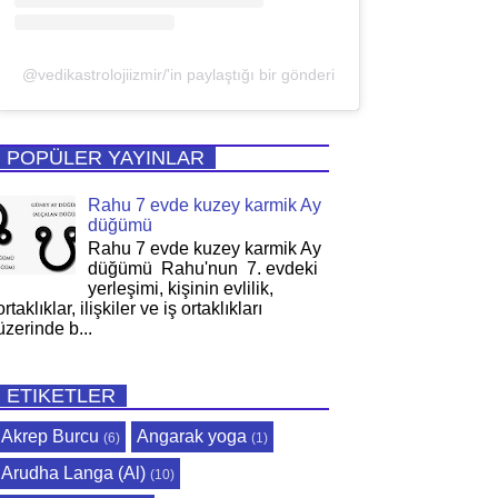
@vedikastrolojiizmir/'in paylaştığı bir gönderi
POPÜLER YAYINLAR
Rahu 7 evde kuzey karmik Ay
düğümü
Rahu 7 evde kuzey karmik Ay
düğümü Rahu'nun 7. evdeki
yerleşimi, kişinin evlilik,
ortaklıklar, ilişkiler ve iş ortaklıkları
üzerinde b...
ETIKETLER
Akrep Burcu
Angarak yoga
(6)
(1)
Arudha Langa (Al)
(10)