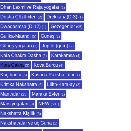
Dhan Laxmi ve Raja yogalar
(1)
Dosha Çözümleri
Drekkana(D-3)
(2)
(1)
Dwadasmsa (D-12)
Gezegenler
(1)
(95)
Gulika-Maandi
Güneş
(5)
(1)
Güneş yogaları
Jupiter(guru)
(3)
(2)
Kala Chakra Dasha
Karakamsa
(3)
(4)
Kota Çakra
Kova Burcu
(3)
(4)
Koç burcu
Krishna Paksha Tithi
(5)
(1)
Krittika Nakshatra
Lilith-Kara-ay
(6)
(2)
Mantralar
Maraka Evler
(25)
(1)
Mars yogaları
NEW
(9)
(501)
Nakshatra Kişilik
(3)
Nakshatralar ve üç Guna
(1)