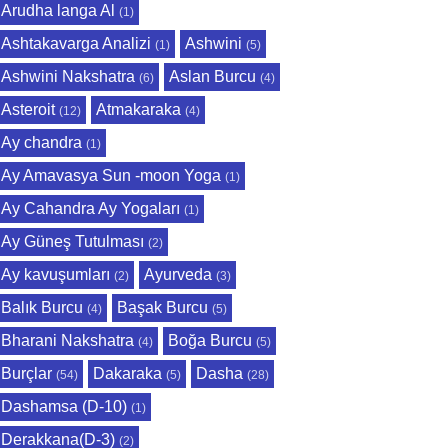
Arudha langa Al
(1)
Ashtakavarga Analizi
Ashwini
(1)
(5)
Ashwini Nakshatra
Aslan Burcu
(6)
(4)
Asteroit
Atmakaraka
(12)
(4)
Ay chandra
(1)
Ay Amavasya Sun -moon Yoga
(1)
Ay Cahandra Ay Yogaları
(1)
Ay Güneş Tutulması
(2)
Ay kavuşumları
Ayurveda
(2)
(3)
Balık Burcu
Başak Burcu
(4)
(5)
Bharani Nakshatra
Boğa Burcu
(4)
(5)
Burçlar
Dakaraka
Dasha
(54)
(5)
(28)
Dashamsa (D-10)
(1)
Derakkana(D-3)
(2)