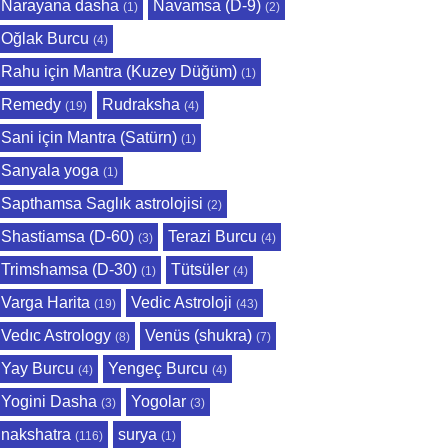
Narayana dasha
Navamsa (D-9)
(1)
(2)
Oğlak Burcu
(4)
Rahu için Mantra (Kuzey Düğüm)
(1)
Remedy
Rudraksha
(19)
(4)
Sani için Mantra (Satürn)
(1)
Sanyala yoga
(1)
Sapthamsa Saglık astrolojisi
(2)
Shastiamsa (D-60)
Terazi Burcu
(3)
(4)
Trimshamsa (D-30)
Tütsüler
(1)
(4)
Varga Harita
Vedic Astroloji
(19)
(43)
Vedıc Astrology
Venüs (shukra)
(8)
(7)
Yay Burcu
Yengeç Burcu
(4)
(4)
Yogini Dasha
Yogolar
(3)
(3)
nakshatra
surya
(116)
(1)