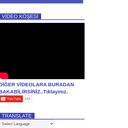
VİDEO KÖŞESİ
DİĞER VİDEOLARA BURADAN
BAKABİLİRSİNİZ..Tıklayınız.
TRANSLATE